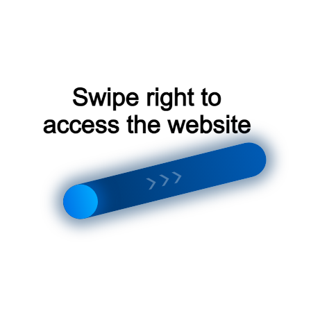
ует учитывать несколько факторов:
соответствовать объему помещения.
дпочтительнее модели с низким уровнем шума.
ели с эффективной системой фильтрации.
грев воздуха или управление через смартфон.
ели от проверенных производителей.
 упростить процесс выбора, поскольку позволяет
, которые уже имеют опыт использования этих
ие проблемы чистого воздуха в квартирах. Для жителей
м ресурсом при выборе подходящей модели. Обсуждения